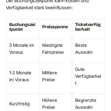
Der Buchungszeitpunkt kann Kosten und
Verfügbarkeit stark beeinflussen:
Buchungszei
Ticketverfüg
Preisspanne
tpunkt
barkeit
3 Monate im
Niedrigste
Beste
Voraus
Fahrpreise
Auswahl
Gute
1-2 Monate
Mittlere
Verfügbarkei
im Voraus
Preise
t
Höhere
Begrenzte
Kurzfristig
Preise
Auswahl