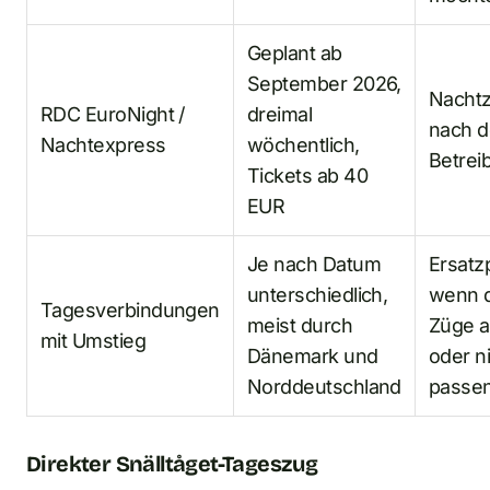
Geplant ab
September 2026,
Nachtz
RDC EuroNight /
dreimal
nach 
Nachtexpress
wöchentlich,
Betrei
Tickets ab 40
EUR
Je nach Datum
Ersatz
unterschiedlich,
wenn d
Tagesverbindungen
meist durch
Züge 
mit Umstieg
Dänemark und
oder n
Norddeutschland
passen
Direkter Snälltåget-Tageszug