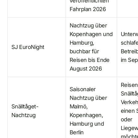
veröffentlichten
Fahrplan 2026
Nachtzug über
Kopenhagen und
Unter
Hamburg,
schlaf
SJ EuroNight
buchbar für
Betrei
Reisen bis Ende
im Se
August 2026
Reisen
Saisonaler
Snälltå
Nachtzug über
Verkeh
Snälltåget-
Malmö,
einen 
Nachtzug
Kopenhagen,
oder
Hamburg und
Liegew
Berlin
möcht