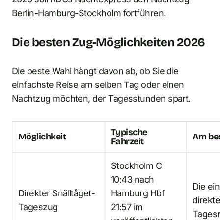
Berlin-Hamburg-Stockholm fortführen.
Die besten Zug-Möglichkeiten 2026
Die beste Wahl hängt davon ab, ob Sie die
einfachste Reise am selben Tag oder einen
Nachtzug möchten, der Tagesstunden spart.
Typische
Möglichkeit
Am bes
Fahrzeit
Stockholm C
10:43 nach
Die ei
Direkter Snälltåget-
Hamburg Hbf
direkt
Tageszug
21:57 im
Tagesr