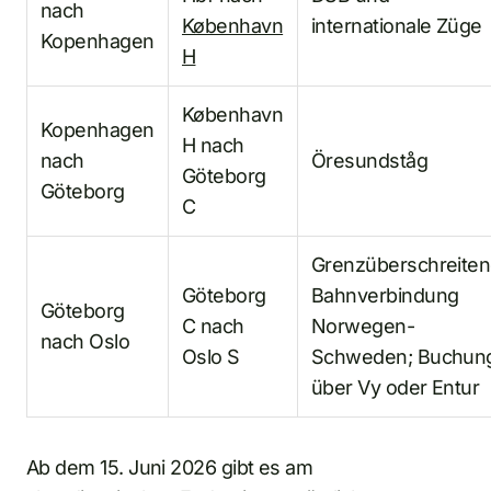
nach
København
internationale Züge
Kopenhagen
H
København
Kopenhagen
H nach
nach
Öresundståg
Göteborg
Göteborg
C
Grenzüberschreite
Göteborg
Bahnverbindung
Göteborg
C nach
Norwegen-
nach Oslo
Oslo S
Schweden; Buchun
über Vy oder Entur
Ab dem 15. Juni 2026 gibt es am