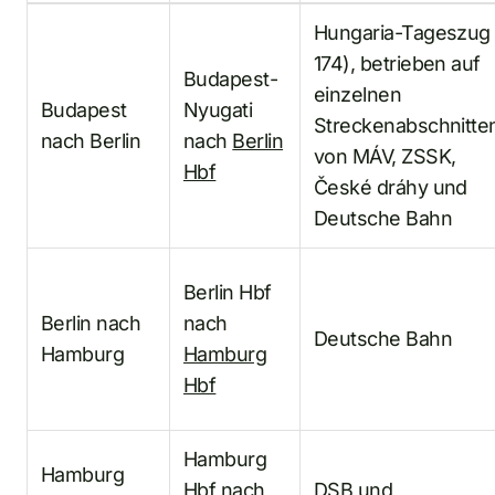
Hungaria-Tageszug (
174), betrieben auf
Budapest-
einzelnen
Budapest
Nyugati
Streckenabschnitte
nach Berlin
nach
Berlin
von MÁV, ZSSK,
Hbf
České dráhy und
Deutsche Bahn
Berlin Hbf
Berlin nach
nach
Deutsche Bahn
Hamburg
Hamburg
Hbf
Hamburg
Hamburg
Hbf nach
DSB und