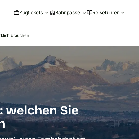
Zugtickets
Bahnpässe
Reiseführer
rklich brauchen
: welchen Sie
n