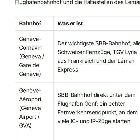
Flughafenbahnhof und die Haltestellen des Léma
Bahnhof
Was er ist
Genève-
Der wichtigste SBB-Bahnhof; all
Cornavin
Schweizer Fernzüge, TGV Lyria
(Geneva /
aus Frankreich und der Léman
Gare de
Express
Genève)
Genève-
SBB-Bahnhof direkt unter dem
Aéroport
Flughafen Genf; ein echter
(Geneva
Fernverkehrsendpunkt, an dem
Airport /
viele IC- und IR-Züge starten
GVA)