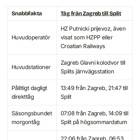
Snabbfakta
Tåg från Zagreb till Split
HZ Putnicki prijevoz, även
Huvudoperatör
visat som HZPP eller
Croatian Railways
Zagreb Glavni kolodvor till
Huvudstationer
Splits järnvägsstation
Pålitligt dagligt
13:49 från Zagreb, 21:47 till
direkttåg
Split
Säsongsbundet
07:08 från Zagreb, 14:09 till
morgontåg
Split på högsommardatum
22:06 från Zagreb, 06:53