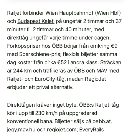
Railjet förbinder
Wien Hauptbahnhof
(Wien Hbf)
och
Budapest Keleti
på ungefär 2 timmar och 37
minuter till 2 timmar och 40 minuter, med
direkttåg ungefär varje timme under dagen.
Förköpspriser hos ÖBB börjar från omkring €9
med Sparschiene-pris; flexibla biljetter samma
dag kostar från cirka €52 i andra klass. Sträckan
är 244 km och trafikeras av ÖBB och MÁV med
Railjet- och EuroCity-tåg, medan RegioJet
erbjuder ett privat alternativ.
Direkttågen kräver inget byte. ÖBB:s Railjet-tåg
kör i upp till 230 km/h på uppgraderad
konventionell bana. Biljetter säljs på oebb.at,
jegy.mav.hu och regiojet.com; EveryRails