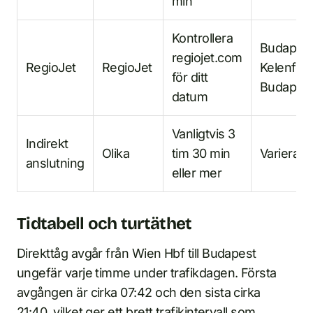
min
Kontrollera
Budapest
regiojet.com
RegioJet
RegioJet
Kelenfold
för ditt
Budapest
datum
Vanligtvis 3
Indirekt
Olika
tim 30 min
Varierar
anslutning
eller mer
Tidtabell och turtäthet
Direkttåg avgår från Wien Hbf till Budapest
ungefär varje timme under trafikdagen. Första
avgången är cirka 07:42 och den sista cirka
21:40, vilket ger ett brett trafikintervall som