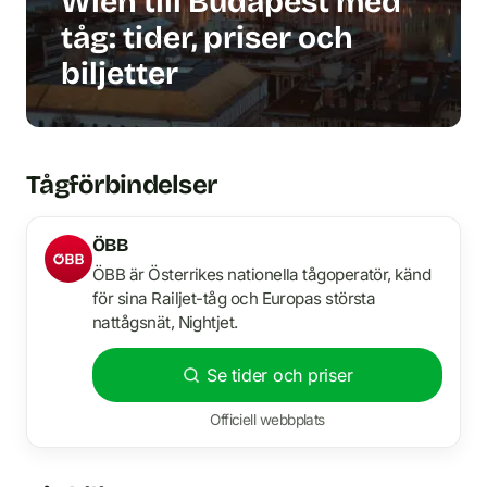
Wien till Budapest med
tåg: tider, priser och
biljetter
Tågförbindelser
ÖBB
ÖBB är Österrikes nationella tågoperatör, känd
för sina Railjet-tåg och Europas största
nattågsnät, Nightjet.
Se tider och priser
Officiell webbplats