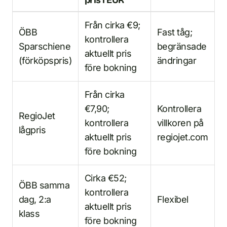
pris i EUR
Från cirka €9;
ÖBB
Fast tåg;
kontrollera
Sparschiene
begränsade
aktuellt pris
(förköpspris)
ändringar
före bokning
Från cirka
€7,90;
Kontrollera
RegioJet
kontrollera
villkoren på
lågpris
aktuellt pris
regiojet.com
före bokning
Cirka €52;
ÖBB samma
kontrollera
dag, 2:a
Flexibel
aktuellt pris
klass
före bokning