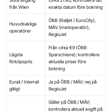
Sista avgång
Cirka 21:40; kontrollera ditt
från Wien
exakta datum före bokning
ÖBB (Railjet / EuroCity),
Huvudsakliga
MÁV (medoperatör),
operatörer
RegioJet
Från cirka €9 (ÖBB
Lägsta
Sparschiene); kontrollera
förköpspris
aktuella priser före
bokning
Eurail / Interrail
Ja på ÖBB / MÁV; nej på
giltigt
RegioJet
Gäller på ÖBB / MÁV;
kontrollera aktuell avgift på