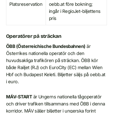
Platsreservation
oebb.at före bokning;
ingår i RegioJet-biljettens
pris
Operatörer på sträckan
ÖBB (Österreichische Bundesbahnen)
är
Österrikes nationella operatör och den
huvudsakliga trafikören på sträckan. ÖBB kör
både Railjet (RJ) och EuroCity (EC) mellan Wien
Hbf och Budapest Keleti. Biljetter säljs på oebb.at
i euro.
MÁV-START
är Ungerns nationella tågoperatör
och driver trafiken tillsammans med ÖBB i denna
korridor. MÁV säljer biljetter i ungerska forint