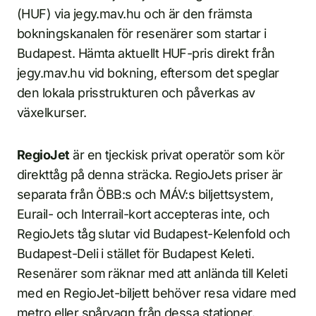
(HUF) via jegy.mav.hu och är den främsta
bokningskanalen för resenärer som startar i
Budapest. Hämta aktuellt HUF-pris direkt från
jegy.mav.hu vid bokning, eftersom det speglar
den lokala prisstrukturen och påverkas av
växelkurser.
RegioJet
är en tjeckisk privat operatör som kör
direkttåg på denna sträcka. RegioJets priser är
separata från ÖBB:s och MÁV:s biljettsystem,
Eurail- och Interrail-kort accepteras inte, och
RegioJets tåg slutar vid Budapest-Kelenfold och
Budapest-Deli i stället för Budapest Keleti.
Resenärer som räknar med att anlända till Keleti
med en RegioJet-biljett behöver resa vidare med
metro eller spårvagn från dessa stationer.