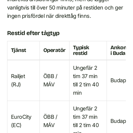
vanligtvis till över 50 minuter på restiden och ger
ingen prisfördel när direkttåg finns.
Restid efter tågtyp
Typisk
Ankomst
Tjänst
Operatör
restid
i Budape
Ungefär 2
Railjet
ÖBB /
tim 37 min
Budapest 
(RJ)
MÁV
till 2 tim 40
min
Ungefär 2
EuroCity
ÖBB /
tim 37 min
Budapest 
(EC)
MÁV
till 2 tim 40