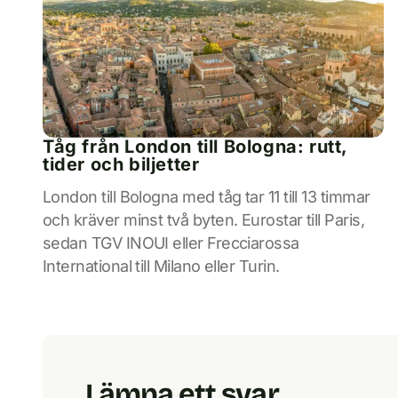
Tåg från London till Bologna: rutt,
tider och biljetter
London till Bologna med tåg tar 11 till 13 timmar
och kräver minst två byten. Eurostar till Paris,
sedan TGV INOUI eller Frecciarossa
International till Milano eller Turin.
Lämna ett svar