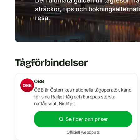
Den ultimata guiden till tågresor fr
sträckor, tips och bokningsalternat
resa.
Tågförbindelser
ÖBB
ÖBB är Österrikes nationella tågoperatör, känd
för sina Railjet-tåg och Europas största
nattågsnät, Nightjet.
Se tider och priser
Officiell webbplats