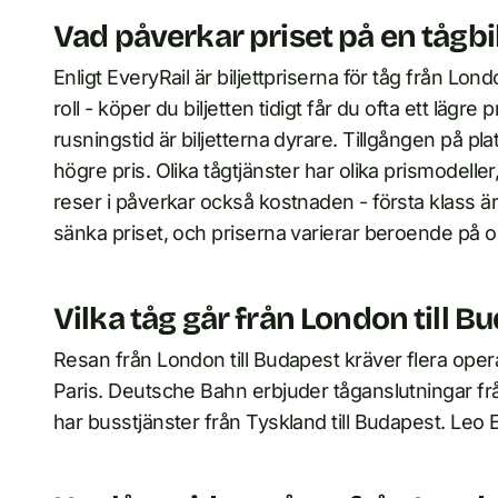
Vad påverkar priset på en tågbil
Enligt EveryRail är biljettpriserna för tåg från Lo
roll - köper du biljetten tidigt får du ofta ett lägr
rusningstid är biljetterna dyrare. Tillgången på pla
högre pris. Olika tågtjänster har olika prismodelle
reser i påverkar också kostnaden - första klass ä
sänka priset, och priserna varierar beroende på o
Vilka tåg går från London till B
Resan från London till Budapest kräver flera opera
Paris. Deutsche Bahn erbjuder tåganslutningar frå
har busstjänster från Tyskland till Budapest. Leo