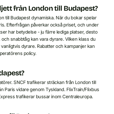
jett från London till Budapest?
ndon till Budapest dynamiska. När du bokar spelar
e pris. Efterfrågan påverkar också priset, och under
tser har betydelse - ju färre lediga platser, desto
r, och snabbtåg kan vara dyrare. Vilken klass du
r vanligtvis dyrare. Rabatter och kampanjer kan
peratörens policy.
udapest?
törer. SNCF trafikerar sträckan från London till
n Paris vidare genom Tyskland. FlixTrain/Flixbus
 Express trafikerar bussar inom Centraleuropa.