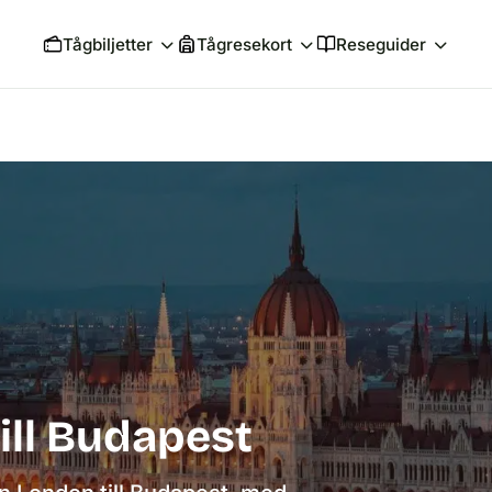
Tågbiljetter
Tågresekort
Reseguider
ill Budapest