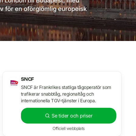
ån London till Budapest, med
iv för en oförglömlig europeisk
SNCF
SNCF är Frankrikes statliga tågoperatör som
trafikerar snabbtåg, regionaltåg och
internationella TGV-tjänster i Europa.
Se tider och priser
Officiell webbplats