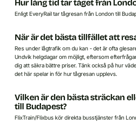
Hur lång tid tar tåget från Lond
Enligt EveryRail tar tågresan från London till Bud
När är det bästa tillfället att r
Res under lågtrafik om du kan - det är ofta glesare
Undvik helgdagar om möjligt, eftersom efterfrågan
dig att säkra bättre priser. Tänk också på hur väd
det här spelar in för hur tågresan upplevs.
Vilken är den bästa sträckan el
till Budapest?
FlixTrain/Flixbus kör direkta busstjänster från Lon