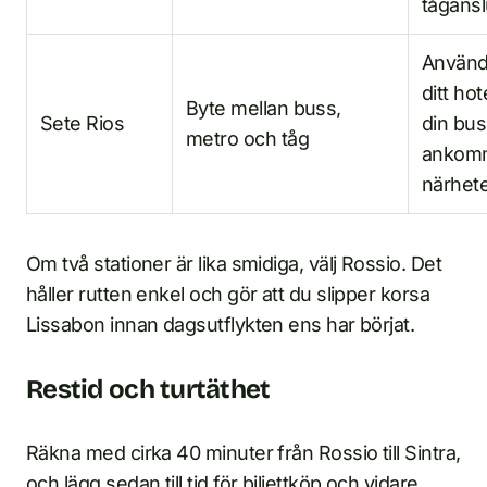
tågansl
Använd
ditt hote
Byte mellan buss,
Sete Rios
din bu
metro och tåg
ankomm
närhet
Om två stationer är lika smidiga, välj Rossio. Det
håller rutten enkel och gör att du slipper korsa
Lissabon innan dagsutflykten ens har börjat.
Restid och turtäthet
Räkna med cirka 40 minuter från Rossio till Sintra,
och lägg sedan till tid för biljettköp och vidare