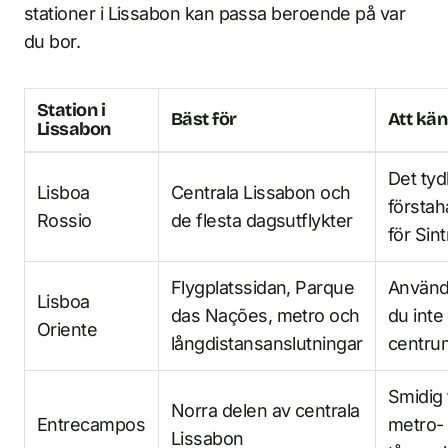
stationer i Lissabon kan passa beroende på var
du bor.
Station i
Bäst för
Att känn
Lissabon
Det tyd
Lisboa
Centrala Lissabon och
förstah
Rossio
de flesta dagsutflykter
för Sint
Flygplatssidan, Parque
Använd
Lisboa
das Nações, metro och
du inte 
Oriente
långdistansanslutningar
centru
Smidig 
Norra delen av centrala
Entrecampos
metro-
Lissabon