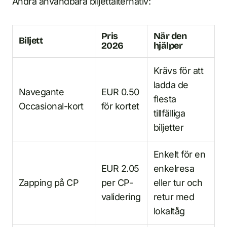
Andra användbara biljettalternativ:
Pris
När den
Biljett
2026
hjälper
Krävs för att
ladda de
Navegante
EUR 0.50
flesta
Occasional-kort
för kortet
tillfälliga
biljetter
Enkelt för en
EUR 2.05
enkelresa
Zapping på CP
per CP-
eller tur och
validering
retur med
lokaltåg