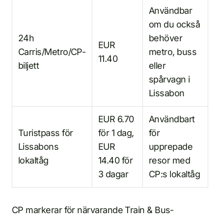
Användbar
om du också
24h
behöver
EUR
Carris/Metro/CP-
metro, buss
11.40
biljett
eller
spårvagn i
Lissabon
EUR 6.70
Användbart
Turistpass för
för 1 dag,
för
Lissabons
EUR
upprepade
lokaltåg
14.40 för
resor med
3 dagar
CP:s lokaltåg
CP markerar för närvarande Train & Bus-