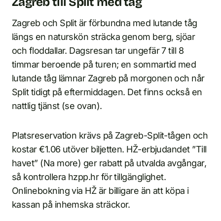
Zagreb till Split med tåg
Zagreb och Split är förbundna med lutande tåg
längs en naturskön sträcka genom berg, sjöar
och floddallar. Dagsresan tar ungefär 7 till 8
timmar beroende på turen; en sommartid med
lutande tåg lämnar Zagreb på morgonen och når
Split tidigt på eftermiddagen. Det finns också en
nattlig tjänst (se ovan).
Platsreservation krävs på Zagreb-Split-tågen och
kostar €1.06 utöver biljetten. HŽ-erbjudandet ”Till
havet” (Na more) ger rabatt på utvalda avgångar,
så kontrollera hzpp.hr för tillgänglighet.
Onlinebokning via HŽ är billigare än att köpa i
kassan på inhemska sträckor.