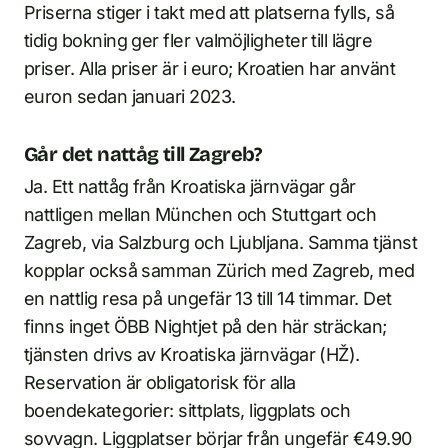
Priserna stiger i takt med att platserna fylls, så
tidig bokning ger fler valmöjligheter till lägre
priser. Alla priser är i euro; Kroatien har använt
euron sedan januari 2023.
Går det nattåg till Zagreb?
Ja. Ett nattåg från Kroatiska järnvägar går
nattligen mellan München och Stuttgart och
Zagreb, via Salzburg och Ljubljana. Samma tjänst
kopplar också samman Zürich med Zagreb, med
en nattlig resa på ungefär 13 till 14 timmar. Det
finns inget ÖBB Nightjet på den här sträckan;
tjänsten drivs av Kroatiska järnvägar (HŽ).
Reservation är obligatorisk för alla
boendekategorier: sittplats, liggplats och
sovvagn. Liggplatser börjar från ungefär €49.90