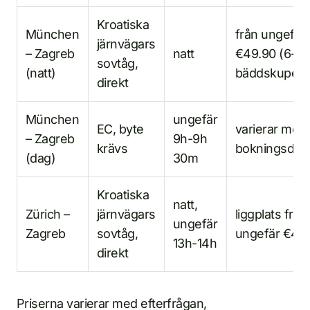
Kroatiska
München
från ungefär
järnvägars
– Zagreb
natt
€49.90 (6-
sovtåg,
(natt)
bäddskupe)
direkt
München
ungefär
EC, byte
varierar med
– Zagreb
9h-9h
krävs
bokningsdat
(dag)
30m
Kroatiska
natt,
Zürich –
järnvägars
liggplats från
ungefär
Zagreb
sovtåg,
ungefär €49
13h-14h
direkt
Priserna varierar med efterfrågan,