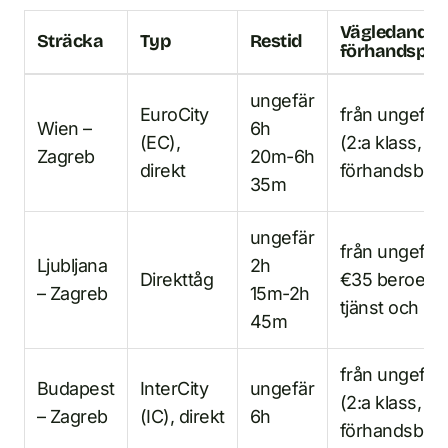
Vägledande
Sträcka
Typ
Restid
förhandspris
ungefär
EuroCity
från ungefär
Wien –
6h
(EC),
(2:a klass,
Zagreb
20m-6h
direkt
förhandsbok
35m
ungefär
från ungefär
Ljubljana
2h
Direkttåg
€35 beroend
– Zagreb
15m-2h
tjänst och käl
45m
från ungefär
Budapest
InterCity
ungefär
(2:a klass,
– Zagreb
(IC), direkt
6h
förhandsbok