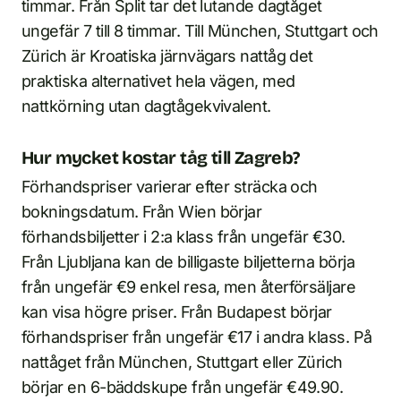
timmar. Från Split tar det lutande dagtåget
ungefär 7 till 8 timmar. Till München, Stuttgart och
Zürich är Kroatiska järnvägars nattåg det
praktiska alternativet hela vägen, med
nattkörning utan dagtågekvivalent.
Hur mycket kostar tåg till Zagreb?
Förhandspriser varierar efter sträcka och
bokningsdatum. Från Wien börjar
förhandsbiljetter i 2:a klass från ungefär €30.
Från Ljubljana kan de billigaste biljetterna börja
från ungefär €9 enkel resa, men återförsäljare
kan visa högre priser. Från Budapest börjar
förhandspriser från ungefär €17 i andra klass. På
nattåget från München, Stuttgart eller Zürich
börjar en 6-bäddskupe från ungefär €49.90.