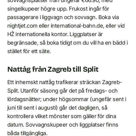
sovvagnsplatser från ungefär €66.90, med
singelkupeer högre upp. Frukost ingår för
passagerare i liggvagn och sovvagn. Boka via
nightjet.com eller international-bahn.de, eller vid
HŽ internationella kontor. Liggplatser är
begränsade, så boka tidigt om du vill ha en bädd i
stället för ett säte.
Nattåg från Zagreb till Split
Ett inhemskt nattåg trafikerar sträckan Zagreb-
Split. Utanför säsong går det på fredags- och
lördagsnätter; under högsommar (ungefär sent i
juni till sent i augusti) går det dagligen, så
kontrollera vilket mönster som gäller för dina
datum. Sovvagnskupeer och liggplatser finns
båda tillgängliga.