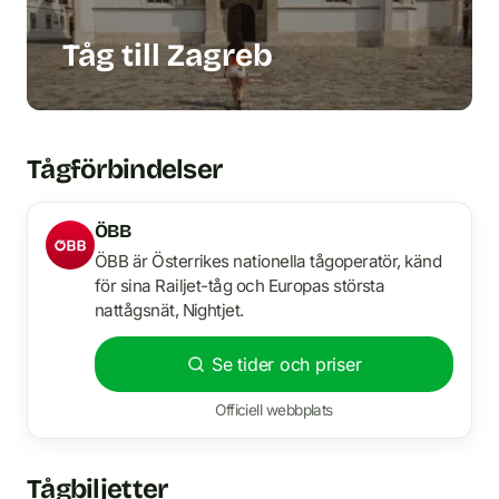
Tåg till Zagreb
Tågförbindelser
ÖBB
ÖBB är Österrikes nationella tågoperatör, känd
för sina Railjet-tåg och Europas största
nattågsnät, Nightjet.
Se tider och priser
Officiell webbplats
Tågbiljetter