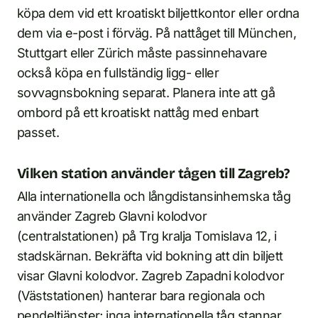
köpa dem vid ett kroatiskt biljettkontor eller ordna
dem via e-post i förväg. På nattåget till München,
Stuttgart eller Zürich måste passinnehavare
också köpa en fullständig ligg- eller
sovvagnsbokning separat. Planera inte att gå
ombord på ett kroatiskt nattåg med enbart
passet.
Vilken station använder tågen till Zagreb?
Alla internationella och långdistansinhemska tåg
använder Zagreb Glavni kolodvor
(centralstationen) på Trg kralja Tomislava 12, i
stadskärnan. Bekräfta vid bokning att din biljett
visar Glavni kolodvor. Zagreb Zapadni kolodvor
(Väststationen) hanterar bara regionala och
pendeltjänster; inga internationella tåg stannar