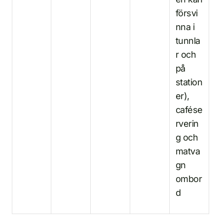
försvi
nna i
tunnla
r och
på
station
er),
cafése
rverin
g och
matva
gn
ombor
d