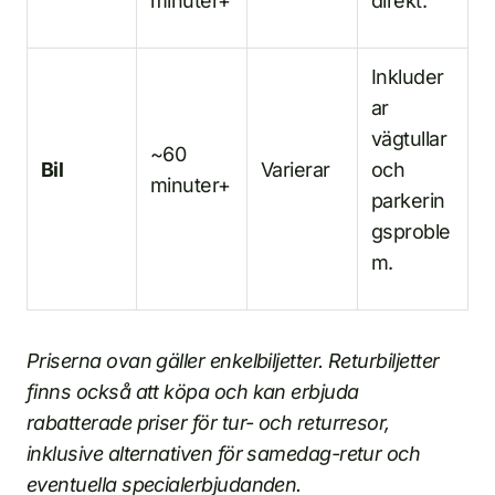
minuter+
direkt.
Inkluder
ar
vägtullar
~60
Bil
Varierar
och
minuter+
parkerin
gsproble
m.
Priserna ovan gäller enkelbiljetter. Returbiljetter
finns också att köpa och kan erbjuda
rabatterade priser för tur- och returresor,
inklusive alternativen för samedag-retur och
eventuella specialerbjudanden.