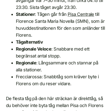
avgångar var 7–30 minut, från cirka 04:15 till
23:30. Sista tåget avgår 23:30.
Stationer
: Tågen går från
Pisa Centrale
till
Florence Santa Maria Novella (SMN), som är
huvuddestinationen för den som anländer till
Florens.
Tågalternativ
Regionale Veloce
: Snabbare med ett
begränsat antal stopp.
Regionale
: Långsammare och stannar på
alla stationer.
Frecciarossa: Snabbtåg som kräver byte i
Florens om du reser vidare.
De flesta tåg på den här sträckan är direkttåg, så
du behöver inte byta tåg mellan Pisa och Florens