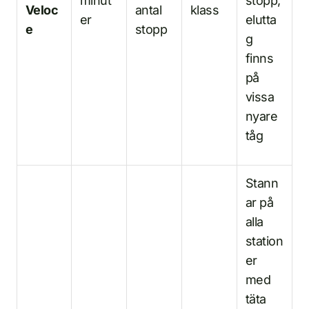
minut
stopp,
Veloc
antal
klass
er
elutta
e
stopp
g
finns
på
vissa
nyare
tåg
Stann
ar på
alla
station
er
med
täta