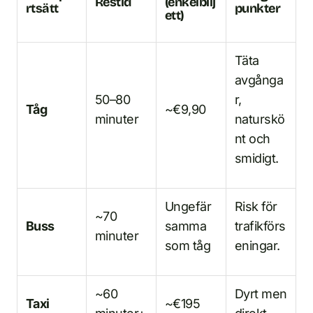
Restid
(enkelbilj
rtsätt
punkter
ett)
Täta
avgånga
50–80
r,
Tåg
~€9,90
minuter
naturskö
nt och
smidigt.
Ungefär
Risk för
~70
Buss
samma
trafikförs
minuter
som tåg
eningar.
~60
Dyrt men
Taxi
~€195