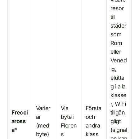
resor
till
städer
som
Rom
eller
Vened
ig,
elutta
g i alla
klasse
r, WiFi
Varier
Via
Första
Frecci
tillgän
ar
byte i
och
aross
gligt
(med
Floren
andra
a
*
(signal
byte)
s
klass
en kan