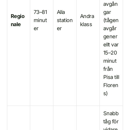
avgån
73–81
Alla
gar
Regio
Andra
minut
station
(tågen
nale
klass
er
er
avgår
gener
ellt var
15–20
minut
från
Pisa till
Floren
s)
Snabb
tåg för
vidare