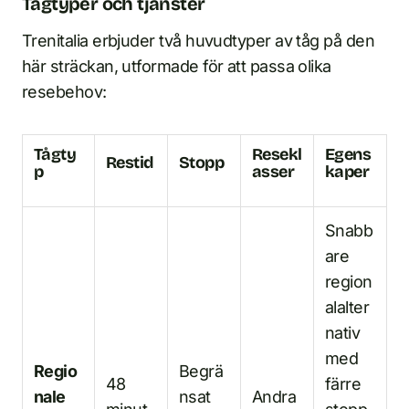
Tågtyper och tjänster
Trenitalia erbjuder två huvudtyper av tåg på den
här sträckan, utformade för att passa olika
resebehov:
Tågty
Resekl
Egens
Restid
Stopp
p
asser
kaper
Snabb
are
region
alalter
nativ
med
Regio
Begrä
48
färre
nale
nsat
Andra