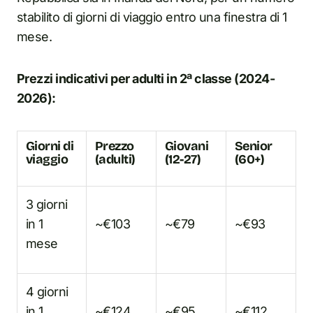
stabilito di giorni di viaggio entro una finestra di 1
mese.
Prezzi indicativi per adulti in 2ª classe (2024-
2026):
Giorni di
Prezzo
Giovani
Senior
viaggio
(adulti)
(12-27)
(60+)
3 giorni
in 1
~€103
~€79
~€93
mese
4 giorni
in 1
~€124
~€95
~€112