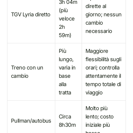
3h 04m
dirette al
(più
TGV Lyria diretto
giorno; nessun
veloce
cambio
2h
necessario
59m)
Più
Maggiore
lungo,
flessibilità sugli
Treno con un
varia in
orari; controlla
cambio
base
attentamente il
alla
tempo totale di
tratta
viaggio
Molto più
Circa
lento; costo
Pullman/autobus
8h30m
iniziale più