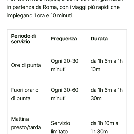
in partenza da Roma, con i viaggi più rapidi che
impiegano 1 ora e 10 minuti.
Periodo di
Frequenza
Durata
servizio
Ogni 20-30
da 1h 6m a 1h
Ore di punta
minuti
10m
Fuori orario
Ogni 30-60
da 1h 6m a 1h
di punta
minuti
30m
Mattina
Servizio
da 1h 10m a
presto/tarda
limitato
1h 30m