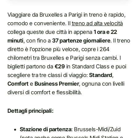
Viaggiare da Bruxelles a Parigi in treno è rapido,
comodo e conveniente. Il
treno ad alta velocità
collega queste due città in appena
1 ora e 22
minuti
, con fino a
37 partenze giornaliere
. Il treno
diretto è l’opzione più veloce, copre i 264
chilometri tra Bruxelles e Parigi senza cambi. I
biglietti partono da
€29
in Standard Class e puoi
scegliere tra tre classi di viaggio:
Standard
,
Comfort
e
Business Premier
, ognuna con livelli
diversi di comfort e flessibilità.
Dettagli principali:
Stazione di partenza
: Brussels-Midi/Zuid
(nota anche come
Brussels Midi
Station e