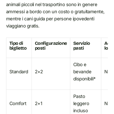
animali piccoli nel trasportino sono in genere
ammessi a bordo con un costo o gratuitamente,
mentre i cani guida per persone ipovedenti
viaggiano gratis.
Tipo di
Configurazione
Servizio
Acc
biglietto
posti
pasti
loun
Cibo e
Standard
2+2
bevande
No
disponibili*
Pasto
Comfort
2+1
leggero
No
incluso