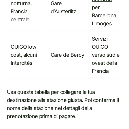
notturna,
Gare
per
Francia
d’Austerlitz
Barcellona,
centrale
Limoges
Servizi
OUIGO low
OUIGO
cost, alcuni
Gare de Bercy
verso sud e
Intercités
ovest della
Francia
Usa questa tabella per collegare la tua
destinazione alla stazione giusta. Poi conferma il
nome della stazione nei dettagli della
prenotazione prima di pagare.