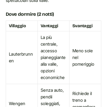
spettacolari sulla valle.
Dove dormire (2 notti)
Villaggio
Vantaggi
Svantaggi
La più
centrale,
accesso
Meno sole
Lauterbrunn
pianeggiante
nel
en
alla valle,
pomeriggio
opzioni
economiche
Senza auto,
Richiede il
pendii
treno a
Wengen
soleggiati,
cremagliera