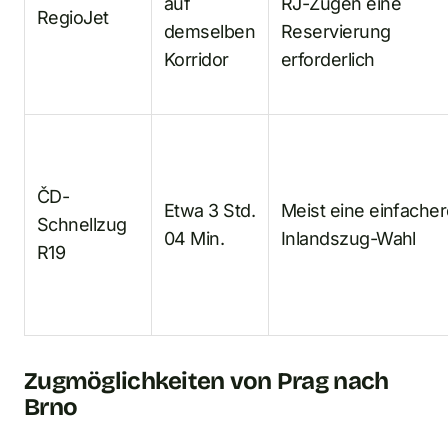
auf
RJ-Zügen eine
RegioJet
demselben
Reservierung
Korridor
erforderlich
ČD-
Etwa 3 Std.
Meist eine einfache
Schnellzug
04 Min.
Inlandszug-Wahl
R19
Zugmöglichkeiten von Prag nach
Brno