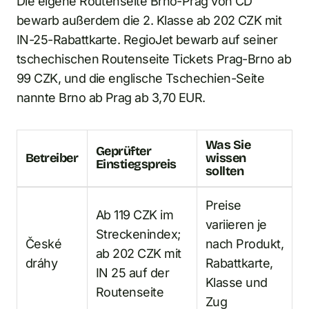
Die eigene Routenseite Brno-Prag von ČD
bewarb außerdem die 2. Klasse ab 202 CZK mit
IN-25-Rabattkarte. RegioJet bewarb auf seiner
tschechischen Routenseite Tickets Prag-Brno ab
99 CZK, und die englische Tschechien-Seite
nannte Brno ab Prag ab 3,70 EUR.
Was Sie
Geprüfter
Betreiber
wissen
Einstiegspreis
sollten
Preise
Ab 119 CZK im
variieren je
Streckenindex;
České
nach Produkt,
ab 202 CZK mit
dráhy
Rabattkarte,
IN 25 auf der
Klasse und
Routenseite
Zug