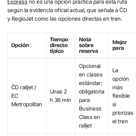
Express
no es una opción práctica para esta ruta
según la evidencia oficial actual, que señala a ČD
y RegioJet como las opciones directas en tren.
Tiempo
Nota
Mejor
Opción
directo
sobre
para
típico
reserva
Opcional
La
en clases
opción
estándar;
ČD railjet /
más
Unas 2
obligatoria
EC
flexible
h 36 min
para
Metropolitan
si
Business
priorizas
Class en
el tren
railjet