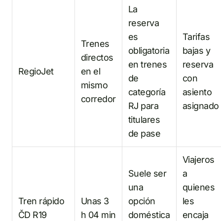
La
reserva
es
Tarifas
Trenes
obligatoria
bajas y
directos
en trenes
reserva
RegioJet
en el
de
con
mismo
categoría
asiento
corredor
RJ para
asignado
titulares
de pase
Viajeros
Suele ser
a
una
quienes
Tren rápido
Unas 3
opción
les
ČD R19
h 04 min
doméstica
encaja