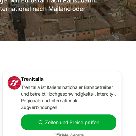
e. Mit Eurostar nach Paris, dann
ternational nach Mailand oder
Trenitalia
Trenitalia ist Italiens nationaler Bahnbetreiber
und betreibt Hochgeschwindigkeits-, Intercity-,
Regional- und internationale
Zugverbindungen.
Zeiten und Preise prüfen
Offizielle Website