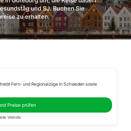
ie in Göteborg um; die Reise dauert
Öresundståg und SJ. Buchen Sie
preise zu erhalten.
treibt Fern- und Regionalzüge in Schweden sowie
und Preise prüfen
ielle Website