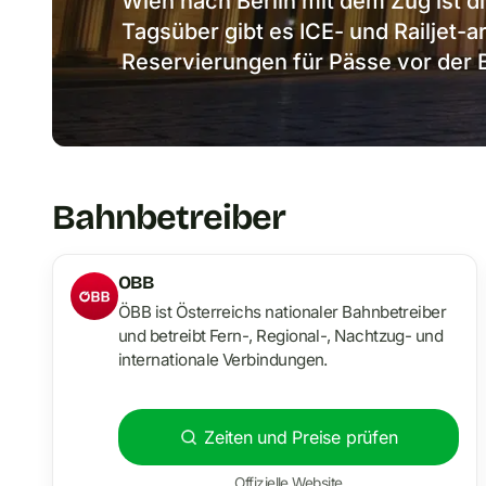
Wien nach Berlin mit dem Zug ist d
Tagsüber gibt es ICE- und Railjet-a
Reservierungen für Pässe vor der
Bahnbetreiber
OBB
ÖBB ist Österreichs nationaler Bahnbetreiber
und betreibt Fern-, Regional-, Nachtzug- und
internationale Verbindungen.
Zeiten und Preise prüfen
Offizielle Website