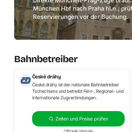
Direkte München-Prag-Züge brauch
München Hbf nach Praha hl.n.; prü
Reservierungen vor der Buchung.
Bahnbetreiber
České dráhy
České dráhy ist der nationale Bahnbetreiber
Tschechiens und betreibt Fern-, Regional- und
internationale Zugverbindungen.
Zeiten und Preise prüfen
Offizielle Website