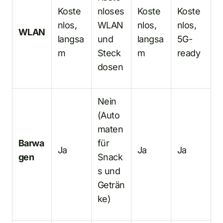
Koste
nloses
Koste
Koste
nlos,
WLAN
nlos,
nlos,
WLAN
langsa
und
langsa
5G-
m
Steck
m
ready
dosen
Nein
(Auto
maten
Barwa
für
Ja
Ja
Ja
gen
Snack
s und
Geträn
ke)