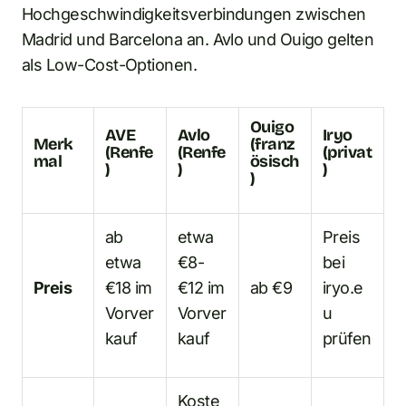
Hochgeschwindigkeitsverbindungen zwischen
Madrid und Barcelona an. Avlo und Ouigo gelten
als Low-Cost-Optionen.
Ouigo
AVE
Avlo
Iryo
Merk
(franz
(Renfe
(Renfe
(privat
mal
ösisch
)
)
)
)
ab
etwa
Preis
etwa
€8-
bei
Preis
€18 im
€12 im
ab €9
iryo.e
Vorver
Vorver
u
kauf
kauf
prüfen
Koste