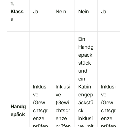
1.
Klass
Ja
Nein
Nein
Ja
e
Ein
Handg
epäck
stück
und
ein
Inklusi
Inklusi
Kabin
Inklusi
ve
ve
engep
ve
(Gewi
(Gewi
äckstü
(Gewi
Handg
chtsgr
chtsgr
ck
chtsgr
epäck
enze
enze
inklusi
enze
prüfen
prüfen
ve, mit
prüfen