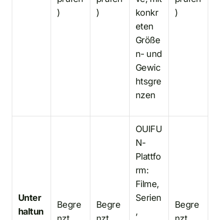
)
)
konkr
)
eten
Größe
n- und
Gewic
htsgre
nzen
OUIFU
N-
Plattfo
rm:
Filme,
Unter
Serien
Begre
Begre
Begre
haltun
,
nzt
nzt
nzt