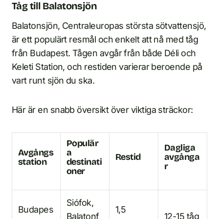
Tåg till Balatonsjön
Balatonsjön, Centraleuropas största sötvattensjö,
är ett populärt resmål och enkelt att nå med tåg
från Budapest. Tågen avgår från både Déli och
Keleti Station, och restiden varierar beroende på
vart runt sjön du ska.
Här är en snabb översikt över viktiga sträckor:
Populär
Dagliga
Avgångs
a
Restid
avgånga
station
destinati
r
oner
Siófok,
Budapes
1,5
Balatonf
12-15 tåg