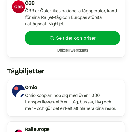
ÖBB
ÖBB är Österrikes nationella tågoperatör, känd
för sina Railjet-tåg och Europas största
nattågsnät, Nightjet.
Se tider och priser
Officiell webbplats
Tågbiljetter
Omio
Omio kopplar ihop dig med över 1 000
transportleverantörer - tåg, bussar, flyg och
mer - och gör det enkelt att planera dina resor.
Raileurope