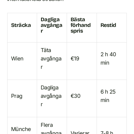
Dagliga
Bästa
Sträcka
avgånga
förhand
Restid
r
spris
Täta
2 h 40
Wien
avgånga
€19
min
r
Dagliga
6 h 25
Prag
avgånga
€30
min
r
Flera
Münche
avgånga
Varierar
7-8 h