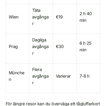
Täta
2 h 40
Wien
avgånga
€19
min
r
Dagliga
6 h 25
Prag
avgånga
€30
min
r
Flera
Münche
avgånga
Varierar
7-8 h
n
r
För längre resor kan du överväga ett tågluffarkort