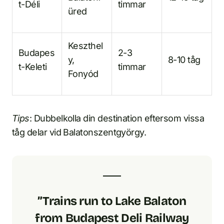
t-Déli
timmar
üred
Keszthel
Budapes
2-3
y,
8-10 tåg
t-Keleti
timmar
Fonyód
Tips
: Dubbelkolla din destination eftersom vissa
tåg delar vid Balatonszentgyörgy.
”Trains run to Lake Balaton
from Budapest Deli Railway