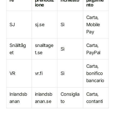
re
prenotaz
richiesto
pagame
ione
nto
Carta,
SJ
sj.se
Sì
Mobile
Pay
Snälltåg
snalltage
Carta,
Sì
et
t.se
PayPal
Carta,
VR
vr.fi
Sì
bonifico
bancario
Inlandsb
inlandsb
Consiglia
Carta,
anan
anan.se
to
contanti