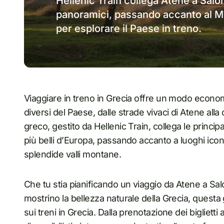
Hellenic Train collega Atene a Sal
panoramici, passando accanto al 
per esplorare il Paese in treno.
Viaggiare in treno in Grecia offre un modo econo
diversi del Paese, dalle strade vivaci di Atene alla c
greco, gestito da Hellenic Train, collega le princip
più belli d’Europa, passando accanto a luoghi ico
splendide valli montane.
Che tu stia pianificando un viaggio da Atene a Sa
mostrino la bellezza naturale della Grecia, quest
sui treni in Grecia. Dalla prenotazione dei biglietti