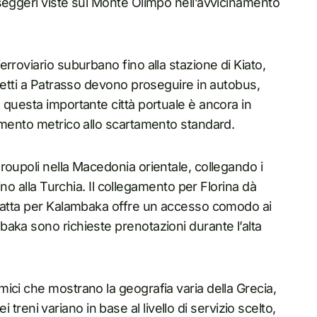
seggeri viste sul Monte Olimpo nell’avvicinamento
rroviario suburbano fino alla stazione di Kiato,
retti a Patrasso devono proseguire in autobus,
 questa importante città portuale è ancora in
amento metrico allo scartamento standard.
roupoli nella Macedonia orientale, collegando i
ino alla Turchia. Il collegamento per Florina dà
tratta per Kalambaka offre un accesso comodo ai
aka sono richieste prenotazioni durante l’alta
ici che mostrano la geografia varia della Grecia,
ei treni variano in base al livello di servizio scelto,