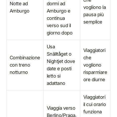
Notte ad
dormi ad
vogliono la
Amburgo
Amburgo e
pausa più
continua
semplice
verso sud il
giorno dopo
Usa
Viaggiatori
Snälltåget o
Combinazione
che
Nightjet dove
con treno
vogliono
date e posti
notturno
risparmiare
letto si
ore diurne
adattano
Viaggiatori
il cui orario
Viaggia verso
funziona
Berlino/Praga,