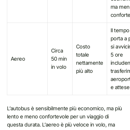
ma men
confort
Il tempo
porta a 
Costo
si avvici
Circa
totale
5 ore
Aereo
50 min
nettamente
include
in volo
più alto
trasferi
aeroport
e attese
L’autobus è sensibilmente più economico, ma più
lento e meno confortevole per un viaggio di
questa durata. L’aereo è più veloce in volo, ma