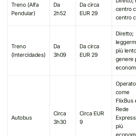
Diretto;
Treno (Alfa
Da
Da circa
centro c
Pendular)
2h52
EUR 29
centro c
Diretto;
leggerm
Treno
Da
Da circa
più lento
(Intercidades)
3h09
EUR 29
genere 
econom
Operato
come
FlixBus 
Rede
Circa
Circa EUR
Autobus
Express
3h30
9
più
econom