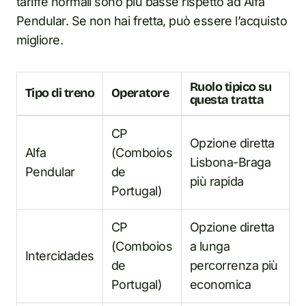
tariffe normali sono più basse rispetto ad Alfa
Pendular. Se non hai fretta, può essere l’acquisto
migliore.
Ruolo tipico su
Tipo di treno
Operatore
questa tratta
CP
Opzione diretta
Alfa
(Comboios
Lisbona-Braga
Pendular
de
più rapida
Portugal)
CP
Opzione diretta
(Comboios
a lunga
Intercidades
de
percorrenza più
Portugal)
economica