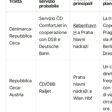
Tratta
servizio
principali
pian
probabile
Servizio ČD
La tr
ComfortJet in
København
Cop
Danimarca-
cooperazione
H
a Praha
Prag
Repubblica
con DSB e
hlavní
via 
Ceca
Deutsche
nádraží
Berl
Bahn
Dres
Un c
dire
Praha
Repubblica
freq
ČD/ÖBB
hlavní
Ceca-
con
Railjet
nádraží a
Austria
di vi
Wien Hbf
circ
ore.