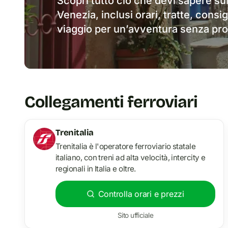
Scopri tutto ciò che devi sapere su
Venezia, inclusi orari, tratte, consigl
viaggio per un’avventura senza pro
Collegamenti ferroviari
Trenitalia
Trenitalia è l'operatore ferroviario statale
italiano, con treni ad alta velocità, intercity e
regionali in Italia e oltre.
Controlla orari e prezzi
Sito ufficiale