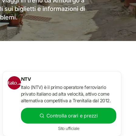
i viaggi in treno da Amburgo a
i sui biglietti e informazioni di
blemi.
NTV
Italo (NTV) è il primo operatore ferroviario
privato italiano ad alta velocità, attivo come
alternativa competitiva a Trenitalia dal 2012.
Controlla orari e prezzi
Sito ufficiale