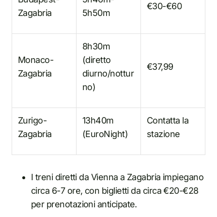
€30-€60
Zagabria
5h50m
8h30m
Monaco-
(diretto
€37,99
Zagabria
diurno/nottur
no)
Zurigo-
13h40m
Contatta la
Zagabria
(EuroNight)
stazione
I treni diretti da Vienna a Zagabria impiegano
circa 6-7 ore, con biglietti da circa €20-€28
per prenotazioni anticipate.