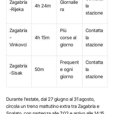
Zagabria
Giornalie
4h 24m
la
-Rijeka
ra
stazione
Zagabria
Più
Contatta
-
4h 15m
corse al
la
Vinkovci
giorno
stazione
Frequent
Contatta
Zagabria
50m
e ogni
la
-Sisak
giorno
stazione
Durante l’estate, dal 27 giugno al 31 agosto,
circola un treno mattutino extra tra Zagabria e
Spalato, con partenza alle 7:02 e arrivo alle 14:15.