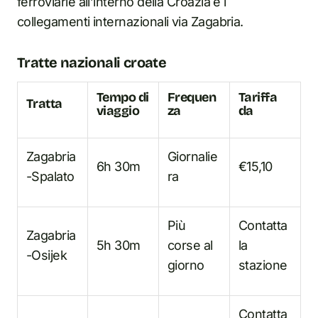
ferroviarie all’interno della Croazia e i
collegamenti internazionali via Zagabria.
Tratte nazionali croate
Tempo di
Frequen
Tariffa
Tratta
viaggio
za
da
Zagabria
Giornalie
6h 30m
€15,10
-Spalato
ra
Più
Contatta
Zagabria
5h 30m
corse al
la
-Osijek
giorno
stazione
Contatta