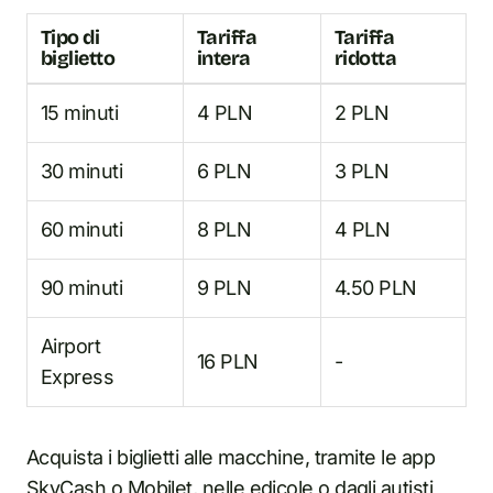
Tipo di
Tariffa
Tariffa
biglietto
intera
ridotta
15 minuti
4 PLN
2 PLN
30 minuti
6 PLN
3 PLN
60 minuti
8 PLN
4 PLN
90 minuti
9 PLN
4.50 PLN
Airport
16 PLN
-
Express
Acquista i biglietti alle macchine, tramite le app
SkyCash o Mobilet, nelle edicole o dagli autisti