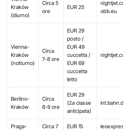
Circa 5
nightjet.com
Kraków
EUR 25
ore
obb.eu
(diurno)
EUR 29
posto /
Vienna-
EUR 49
Circa
Kraków
cuccetta /
nightjet.com
7-8 ore
(notturno)
EUR 69
cuccetta
letto
EUR 29
Berlino-
Circa
(2a classe
int.bahn.de
Kraków
8-9 ore
anticipata)
Praga-
Circa 7
EUR 15
leoexpress.