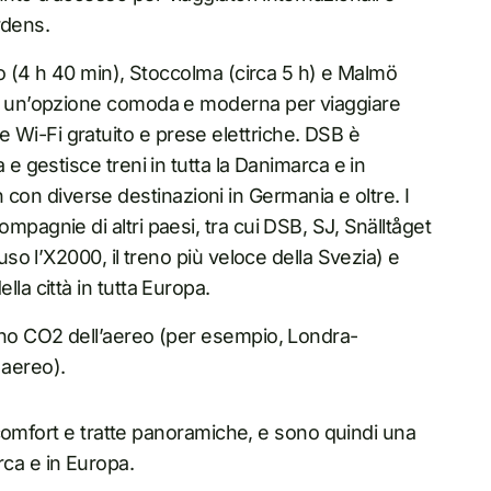
ardens.
rgo (4 h 40 min), Stoccolma (circa 5 h) e Malmö
no un’opzione comoda e moderna per viaggiare
Wi-Fi gratuito e prese elettriche. DSB è
 e gestisce treni in tutta la Danimarca e in
n diverse destinazioni in Germania e oltre. I
ompagnie di altri paesi, tra cui DSB, SJ, Snälltåget
uso l’X2000, il treno più veloce della Svezia) e
la città in tutta Europa.
eno CO2 dell’aereo (per esempio, Londra-
 aereo).
comfort e tratte panoramiche, e sono quindi una
arca e in Europa.