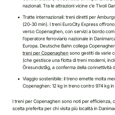
nazionali. Tra le attrazioni vicine c’e Tivoli G
Tratte internazionali: treni diretti per Ambu
(20-30 min). I treni EuroCity Express offro
verso Copenaghen, con servizi a bordo come 
l’operatore ferroviario nazionale in Danimarca
Europa. Deutsche Bahn collega Copenaghen co
treni per Copenaghen
sono gestiti da varie c
(che gestisce una flotta di treni moderni, incl
Öresundståg, a conferma della connettività del
Viaggio sostenibile: il treno emette molta m
Copenaghen: 12 kg in treno contro 974 kg in
I treni per Copenaghen sono noti per efficienza, 
scelta preferita per chi visita più località in Danim