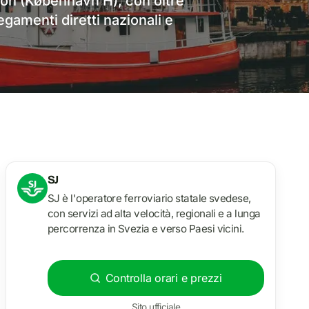
ion (København H), con oltre
gamenti diretti nazionali e
SJ
SJ è l'operatore ferroviario statale svedese,
con servizi ad alta velocità, regionali e a lunga
percorrenza in Svezia e verso Paesi vicini.
Controlla orari e prezzi
Sito ufficiale