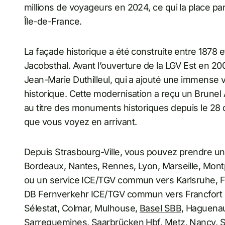
millions de voyageurs en 2024, ce qui la place pa
Île-de-France.
La façade historique a été construite entre 1878 
Jacobsthal. Avant l’ouverture de la LGV Est en 200
Jean-Marie Duthilleul, qui a ajouté une immense 
historique. Cette modernisation a reçu un Brunel A
au titre des monuments historiques depuis le 28 
que vous voyez en arrivant.
Depuis Strasbourg-Ville, vous pouvez prendre un T
Bordeaux, Nantes, Rennes, Lyon, Marseille, Montpe
ou un service ICE/TGV commun vers Karlsruhe, Fran
DB Fernverkehr ICE/TGV commun vers Francfort o
Sélestat, Colmar, Mulhouse,
Basel SBB
, Haguena
Sarreguemines, Saarbrücken Hbf, Metz, Nancy, S