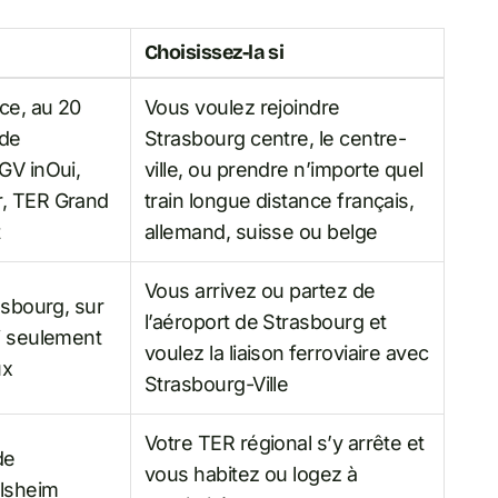
Choisissez-la si
nce, au 20
Vous voulez rejoindre
 de
Strasbourg centre, le centre-
GV inOui,
ville, ou prendre n’importe quel
r, TER Grand
train longue distance français,
t
allemand, suisse ou belge
Vous arrivez ou partez de
asbourg, sur
l’aéroport de Strasbourg et
vi seulement
voulez la liaison ferroviaire avec
ux
Strasbourg-Ville
Votre TER régional s’y arrête et
de
vous habitez ou logez à
olsheim