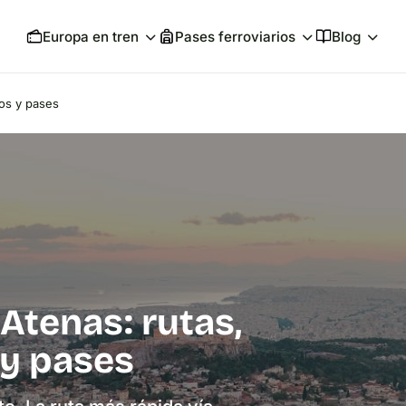
Europa en tren
Pases ferroviarios
Blog
ios y pases
Atenas: rutas,
 y pases