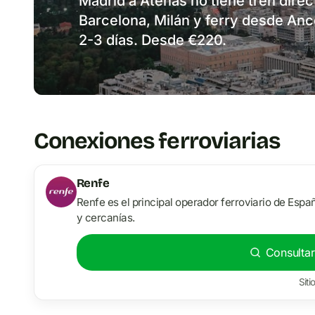
Madrid a Atenas no tiene tren direc
Barcelona, Milán y ferry desde An
2-3 días. Desde €220.
Conexiones ferroviarias
Renfe
Renfe es el principal operador ferroviario de Españ
y cercanías.
Consultar
Siti