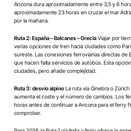
Ancona dura aproximadamente entre 3,5 y 6 horas 
aproximadamente 23 horas en cruzar el mar Adriát
por la mañana.
Ruta 2: España – Balcanes – Grecia
Viajar por tie
varias opciones de tren hacia ciudades como Parí
sureste. Las conexiones ferroviarias directas de 
que hacen falta servicios de autobús. Esta opció
ciudades, pero añade complejidad.
Ruta 3: desvío alpino
La ruta vía Ginebra o Zúric
aumenta el coste y el número de cambios. Los fer
horas antes de continuar a Ancona para el ferry f
comprobar.
Para 2026, la Ruta 1 vía Italia y ferry ofrece la exp