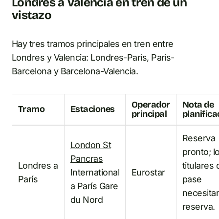
Londres a Valencia en tren de un
vistazo
Hay tres tramos principales en tren entre
Londres y Valencia: Londres-París, París-
Barcelona y Barcelona-Valencia.
Operador
Nota de
Tramo
Estaciones
principal
planifica
Reserva
London St
pronto; l
Pancras
Londres a
titulares 
International
Eurostar
París
pase
a París Gare
necesita
du Nord
reserva.