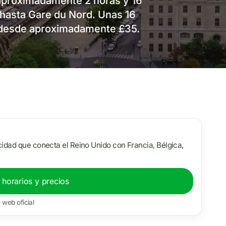
 aproximadamente 2 horas y 16
 hasta Gare du Nord. Unas 16
as desde aproximadamente £35.
cidad que conecta el Reino Unido con Francia, Bélgica,
 horarios y precios
o web oficial