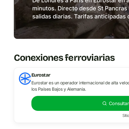
De Londres a París en Eurostar en
minutos. Directo desde St Pancras
salidas diarias. Tarifas anticipad
Conexiones ferroviarias
Eurostar
Eurostar es un operador internacional de alta velo
los Países Bajos y Alemania.
Consultar
Siti