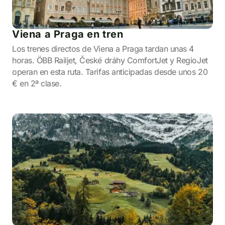
Viena a Praga en tren
Los trenes directos de Viena a Praga tardan unas 4
horas. ÖBB Railjet, České dráhy ComfortJet y RegioJet
operan en esta ruta. Tarifas anticipadas desde unos 20
€ en 2ª clase.