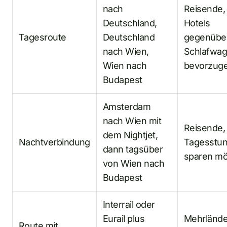
nach
Reisende, 
Deutschland,
Hotels
Tagesroute
Deutschland
gegenübe
nach Wien,
Schlafwa
Wien nach
bevorzug
Budapest
Amsterdam
nach Wien mit
Reisende, 
dem Nightjet,
Nachtverbindung
Tagesstu
dann tagsüber
sparen m
von Wien nach
Budapest
Interrail oder
Eurail plus
Mehrlände
Route mit