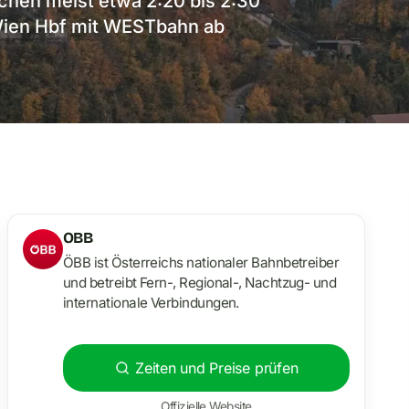
hen meist etwa 2:20 bis 2:30
Wien Hbf mit WESTbahn ab
OBB
ÖBB ist Österreichs nationaler Bahnbetreiber
und betreibt Fern-, Regional-, Nachtzug- und
internationale Verbindungen.
Zeiten und Preise prüfen
Offizielle Website