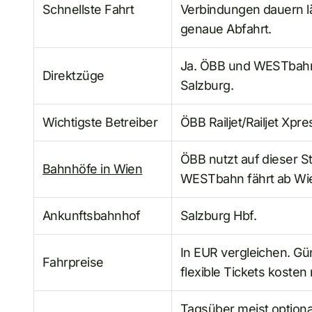
Schnellste Fahrt
Verbindungen dauern lä
genaue Abfahrt.
Ja. ÖBB und WESTbahn 
Direktzüge
Salzburg.
Wichtigste Betreiber
ÖBB Railjet/Railjet Xp
ÖBB nutzt auf dieser S
Bahnhöfe in Wien
WESTbahn fährt ab Wi
Ankunftsbahnhof
Salzburg Hbf.
In EUR vergleichen. Gü
Fahrpreise
flexible Tickets koste
Tagsüber meist optiona