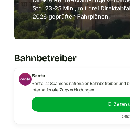
Direkte Renfe-Avant-Züge verbinde
Std. 23-25 Min., mit drei Direktabfa
2026 geprüften Fahrplänen.
Bahnbetreiber
Renfe
Renfe ist Spaniens nationaler Bahnbetreiber und b
internationale Zugverbindungen.
Zeiten 
Offiz