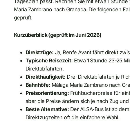
Tagesplan passt. Rechnen Sie mit etwa 1 Stunde
María Zambrano nach Granada. Die folgenden Fa
geprüft.
Kurzüberblick (geprüft im Juni 2026)
Direktzüge:
Ja, Renfe Avant fährt direkt z
Typische Reisezeit:
Etwa 1 Stunde 23-25 Mi
Direktabfahrten.
Direkthäufigkeit:
Drei Direktabfahrten je Ri
Bahnhöfe:
Málaga María Zambrano nach Gra
Preisorientierung:
Frühbucherpreise für ein
aber die Preise ändern sich je nach Zug u
Beste Alternative:
Der ALSA-Bus ist ab dem
Direktzugzeiten oft die einfachere Wahl.