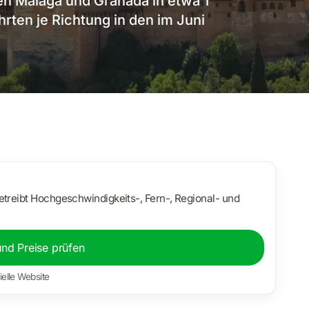
n Málaga und Granada in etwa 1
hrten je Richtung in den im Juni
etreibt Hochgeschwindigkeits-, Fern-, Regional- und
und Preise prüfen
ielle Website