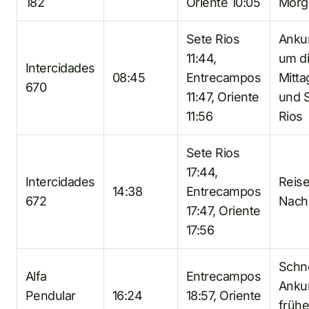
182
Oriente 10:05
Morg
Sete Rios
Anku
11:44,
um d
Intercidades
08:45
Entrecampos
Mitta
670
11:47, Oriente
und 
11:56
Rios
Sete Rios
17:44,
Intercidades
Reis
14:38
Entrecampos
672
Nach
17:47, Oriente
17:56
Schne
Alfa
Entrecampos
Anku
Pendular
16:24
18:57, Oriente
früh