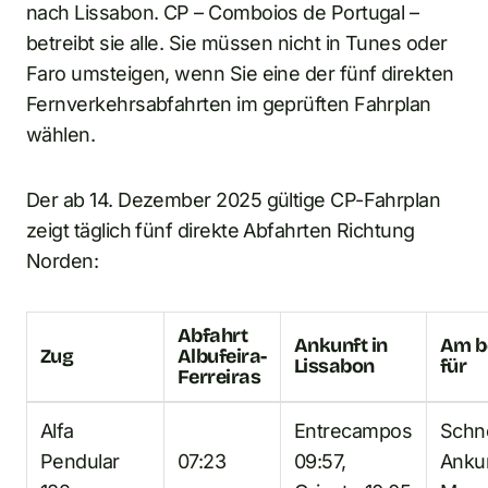
nach Lissabon. CP – Comboios de Portugal –
betreibt sie alle. Sie müssen nicht in Tunes oder
Faro umsteigen, wenn Sie eine der fünf direkten
Fernverkehrsabfahrten im geprüften Fahrplan
wählen.
Der ab 14. Dezember 2025 gültige CP-Fahrplan
zeigt täglich fünf direkte Abfahrten Richtung
Norden:
Abfahrt
Ankunft in
Am b
Zug
Albufeira-
Lissabon
für
Ferreiras
Alfa
Entrecampos
Schne
Pendular
07:23
09:57,
Anku