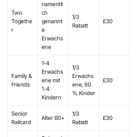
namentli
Two
ch
1/3
Togethe
genannt
£30
Rabatt
r
e
Erwachs
ene
1-4
1/3
Erwachs
Family &
Erwachs
ene mit
£30
Friends
ene, 60
1-4
% Kinder
Kindern
Senior
1/3
Alter 60+
£30
Railcard
Rabatt