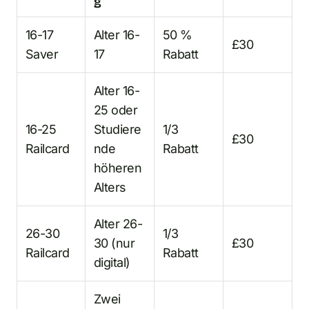
g
16-17
Alter 16-
50 %
£30
Saver
17
Rabatt
Alter 16-
25 oder
16-25
Studiere
1/3
£30
Railcard
nde
Rabatt
höheren
Alters
Alter 26-
26-30
1/3
30 (nur
£30
Railcard
Rabatt
digital)
Zwei