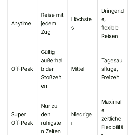
Dringend
Reise mit
Höchste
e,
Anytime
jedem
s
flexible
Zug
Reisen
Gültig
außerhal
Tagesau
Off-Peak
b der
Mittel
sflüge,
Stoßzeit
Freizeit
en
Maximal
Nur zu
e
Super
den
Niedrige
zeitliche
Off-Peak
ruhigste
r
Flexibilitä
n Zeiten