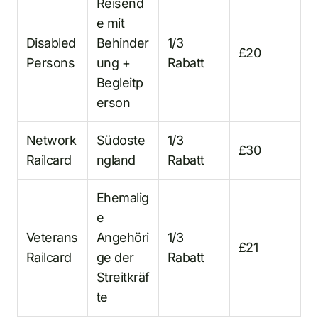
Reisend
e mit
Disabled
Behinder
1/3
£20
Persons
ung +
Rabatt
Begleitp
erson
Network
Südoste
1/3
£30
Railcard
ngland
Rabatt
Ehemalig
e
Veterans
Angehöri
1/3
£21
Railcard
ge der
Rabatt
Streitkräf
te