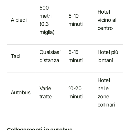
500
Hotel
metri
5-10
A piedi
vicino al
(0,3
minuti
centro
miglia)
Qualsiasi
5-15
Hotel più
Taxi
distanza
minuti
lontani
Hotel
Varie
10-20
nelle
Autobus
tratte
minuti
zone
collinari
Collegamenti i
n
autobus