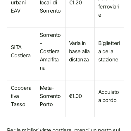
urbani
locali di
€1.20
ferroviari
EAV
Sorrento
e
Sorrento
-
Varia i
n
Biglietteri
SITA
Costiera
base alla
a della
Costiera
Amalfita
distanza
stazione
na
Coopera
Meta-
Acquisto
tiva
Sorrento
€1.00
a bordo
Tasso
Porto
Per le migliori viste costiere, prendi un posto sul