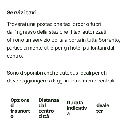
Servizi taxi
Troverai una postazione taxi proprio fuori
dall’ingresso della stazione. I taxi autorizzati
offrono un servizio porta a porta i
n
tutta Sorrento,
particolarmente utile per gli hotel più lontani dal
centro.
Sono disponibili anche autobus locali per chi
deve raggiungere alloggi i
n
zone meno centrali.
Opzione
Distanza
Durata
di
dal
Ideale
indicativ
trasport
centro
per
a
o
città