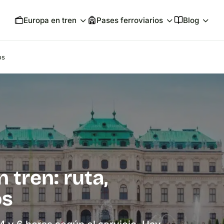
Europa en tren
Pases ferroviarios
Blog
os
 tren: ruta,
os