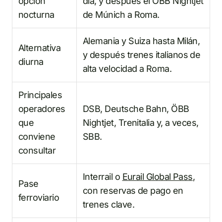
opción
día, y después el ÖBB Nightjet
nocturna
de Múnich a Roma.
Alemania y Suiza hasta Milán,
Alternativa
y después trenes italianos de
diurna
alta velocidad a Roma.
Principales
operadores
DSB, Deutsche Bahn, ÖBB
que
Nightjet, Trenitalia y, a veces,
conviene
SBB.
consultar
Interrail o
Eurail Global Pass
,
Pase
con reservas de pago en
ferroviario
trenes clave.