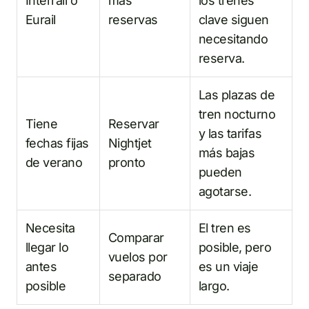
Interrail o
más
los trenes
Eurail
reservas
clave siguen
necesitando
reserva.
Las plazas de
tren nocturno
Tiene
Reservar
y las tarifas
fechas fijas
Nightjet
más bajas
de verano
pronto
pueden
agotarse.
Necesita
El tren es
Comparar
llegar lo
posible, pero
vuelos por
antes
es un viaje
separado
posible
largo.