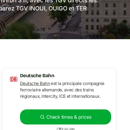
viron 3 h, avec les TGV directs les
mparez TGV INOUI, OUIGO et TER
Deutsche Bahn
Deutsche Bahn
est la principale compagnie
ferroviaire allemande, avec des trains
régionaux, Intercity, ICE et internationaux.
Check times & prices
Official site