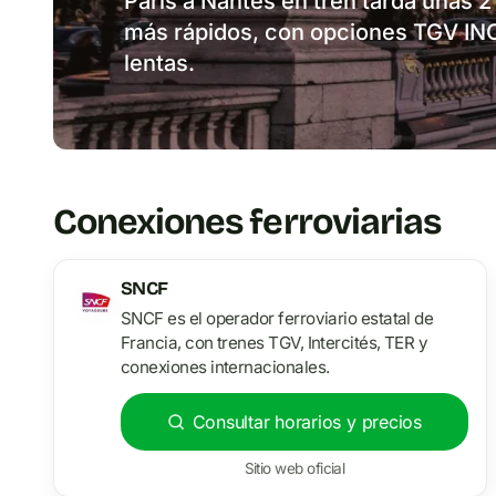
París a Nantes en tren tarda unas 2
más rápidos, con opciones TGV IN
lentas.
Conexiones ferroviarias
SNCF
SNCF es el operador ferroviario estatal de
Francia, con trenes TGV, Intercités, TER y
conexiones internacionales.
Consultar horarios y precios
Sitio web oficial