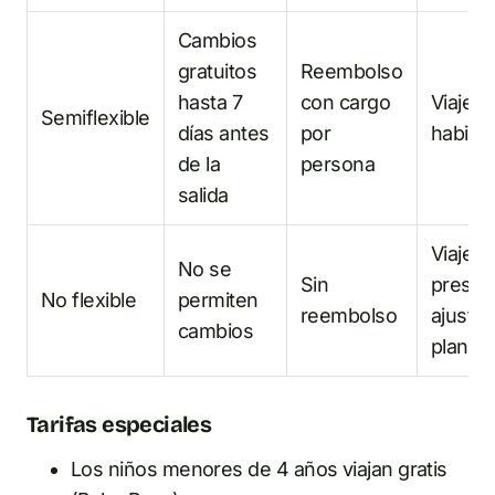
Cambios
gratuitos
Reembolso
hasta 7
con cargo
Viajero
Semiflexible
días antes
por
habitua
de la
persona
salida
Viajer
No se
Sin
presup
No flexible
permiten
reembolso
ajustad
cambios
planes 
Tarifas especiales
Los niños menores de 4 años viajan gratis